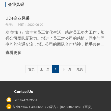
企业风采
UDe企业风采
作者:
时间：2020-06-09
友 德旅 行 篇丰富员工文化生活，感谢员工努力工作，加
强公司团队凝聚力。增进了员工对公司的感情，同事与同
事间的沟通交流，增进公司的团队合作精神，携手共创...
查看更多
首页
上一页
1
下一页
尾页
Contact Us
Tel:18947183551
Mobile:0471-4923655（内蒙古） | 029-88451263（西安）