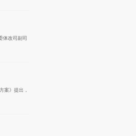
委体改司副司
《方案》提出，